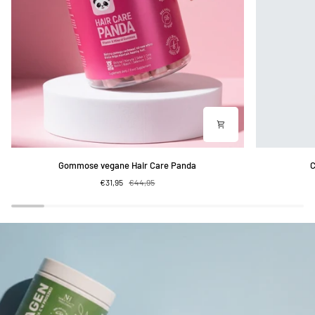
Gommose
Cocktail
Gommose vegane Hair Care Panda
C
vegane
depurativo
€31,95
€44,95
Hair
al
Care
lampone
Panda