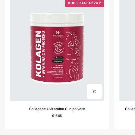
KUP 3, ZAPŁAĆ ZA 2
Collagene
Collagen
Collagene + vitamina C in polvere
Colla
+
+
€16,95
vitamina
glucosam
C
e
in
vitamina
polvere
C