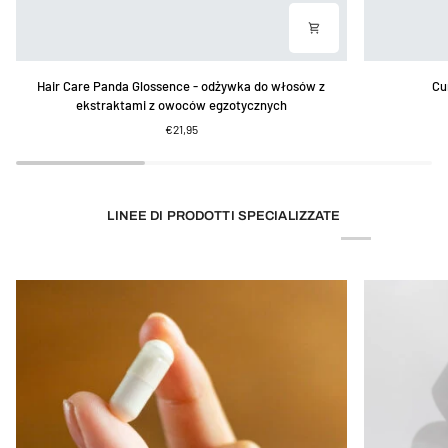
Hair
Cura
Hair Care Panda Glossence - odżywka do włosów z
Cu
Care
dei
ekstraktami z owoców egzotycznych
Panda
capelli
€21,95
Glossence
Panda
-
Argan
odżywka
Style
do
włosów
LINEE DI PRODOTTI SPECIALIZZATE
z
ekstraktami
z
owoców
egzotycznych