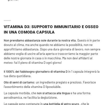
VITAMINA D3: SUPPORTO IMMUNITARIO E OSSEO
IN UNA COMODA CAPSULA
Non prendiamo abbastanza sole durante la nostra vita.
Questo è in parte
dovuto al clima, ma anche quando ne abbiamo la possibilità, non ne
approfittiamo abbastanza. Dopo una dura giornata di lavoro, non sempre
abbiamo voglia di uscire all'aria aperta e trascorriamo la maggior parte
delle nostre giornate in casa o in macchina. Ma non devi affidarti al
meteo: fai il pieno di vitamina D ogni giorno!
Il 1000% del fabbisogno giornaliero di vitamina D
in 1 capsula integrerà la
tua dieta quotidiana.
Olio di semi di cartamo:
un ingrediente pregiato e prezioso. Favorisce
l'assorbimento della vitamina D liposolubile.
La capsula morbida, che
non si attacca alla lingua
e ha una forma
aerodinamica, ne facilita la deglutizione.
Le capsule sono contenute in
una bottiglia di vetro scuro
, che le