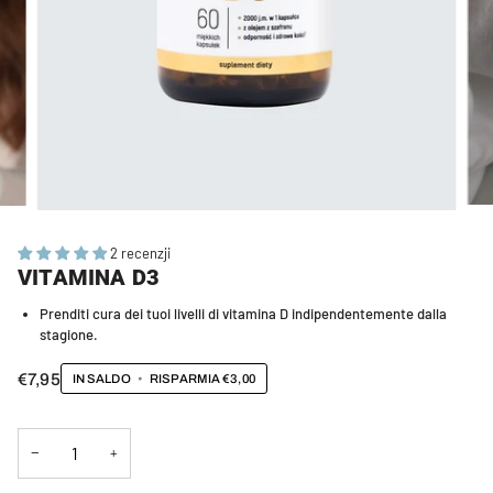
2 recenzji
VITAMINA D3
Prenditi cura dei tuoi livelli di vitamina D indipendentemente dalla
stagione.
€7,95
IN SALDO
•
RISPARMIA
€3,00
−
+