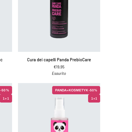
egzotycznych
AGGIUNGI AL CARRELLO
Cura
ic
Cura dei capelli Panda PrebioCare
dei
€19,95
capelli
Esaurito
Panda
PrebioCare
 -50%
PANDA+KOSMETYK -50%
1+1
1+1