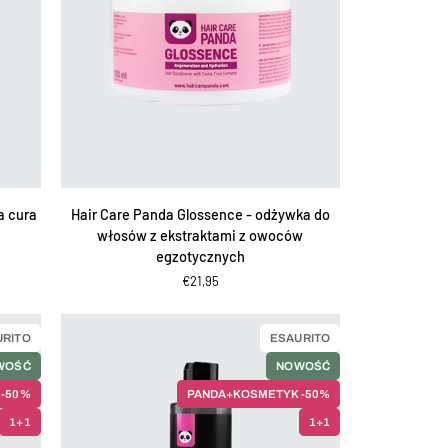
AGGIUNGI AL CARRELLO
Hair
la cura
Hair Care Panda Glossence - odżywka do
Care
włosów z ekstraktami z owoców
Panda
egzotycznych
Glossence
€21,95
-
odżywka
do
URITO
ESAURITO
włosów
WOŚĆ
NOWOŚĆ
z
ekstraktami
 -50%
PANDA+KOSMETYK -50%
z
1+1
1+1
owoców