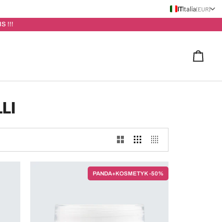
IT
Italia
(EUR)
S !!!
Carrel
LI
PANDA+KOSMETYK -50%