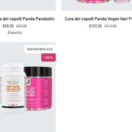
IUNGI AL CARRELLO
AGGIUNGI AL CARRELLO
Cura
ra dei capelli Panda Pandastic
Cura dei capelli Panda Vegan Hair 
dei
€68,95
€97,95
€103,95
€147,95
capelli
Esaurito
Panda
Vegan
Hair
RISPARMIA €22
Power
-30%
IUNGI AL CARRELLO