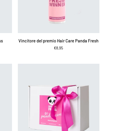
AGGIUNGI AL CARRELLO
Vincitore
ss
Vincitore del premio Hair Care Panda Fresh
del
€8,95
premio
Hair
Care
Panda
Fresh