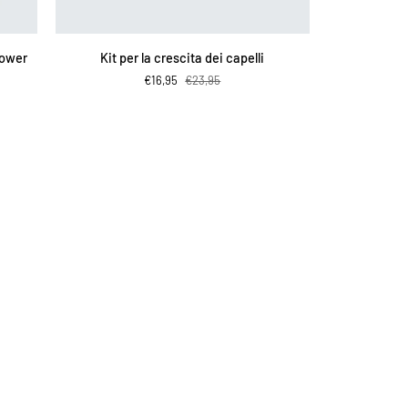
AGGIUNGI AL CARRELLO
Kit
Power
Kit per la crescita dei capelli
per
€16,95
€23,95
la
crescita
dei
capelli