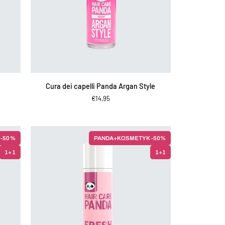
AGGIUNGI AL CARRELLO
Cura
Cura dei capelli Panda Argan Style
dei
€14,95
capelli
Panda
Argan
Style
 -50%
PANDA+KOSMETYK -50%
1+1
1+1