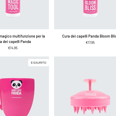
IUNGI AL CARRELLO
AGGIUNGI AL CARRELLO
Cura
agico multifunzione per la
Cura dei capelli Panda Bloom Bli
dei
a dei capelli Panda
€17,95
capelli
€14,95
Panda
Bloom
Bliss
ESAURITO