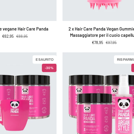
IUNGI AL CARRELLO
AGGIUNGI AL CARRELLO
2
e vegane Hair Care Panda
2 x Hair Care Panda Vegan Gummi
x
Massaggiatore per il cuoio capell
€62,95
€88,95
Hair
€78,95
€97,95
Care
Panda
Vegan
ESAURITO
RISPARMI
Gummies
-30%
+
Massaggiatore
per
il
cuoio
capelluto