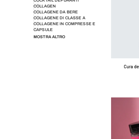
COCKTAIL DEPURANTI
COLLAGEN
COLLAGENE DA BERE
COLLAGENE DI CLASSE A
COLLAGENE IN COMPRESSE E
CAPSULE
MOSTRA ALTRO
AGG
Cura
Cura de
dei
capelli
Panda
Curlz
Up