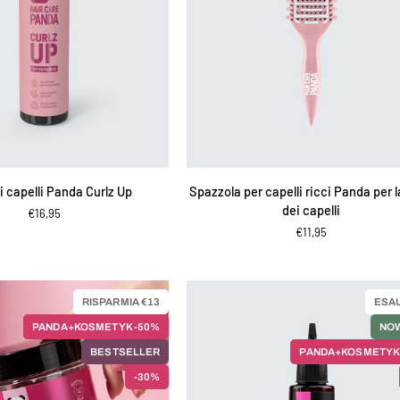
IUNGI AL CARRELLO
AGGIUNGI AL CARRELLO
Spazzola
i capelli Panda Curlz Up
Spazzola per capelli ricci Panda per 
per
dei capelli
€16,95
capelli
€11,95
ricci
Panda
per
la
RISPARMIA €13
ESA
cura
PANDA+KOSMETYK -50%
NO
dei
capelli
BESTSELLER
PANDA+KOSMETYK
-30%