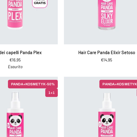
IUNGI AL CARRELLO
AGGIUNGI AL CARRELLO
Hair
dei capelli Panda Plex
Hair Care Panda Elixir Setoso
Care
€16,95
€14,95
Panda
Esaurito
Elixir
Setoso
PANDA+KOSMETYK -50%
PANDA+KOSMETYK
1+1