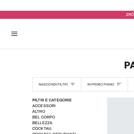
Salta
al
contenuto
ZRÓ
P
ORDINA
NASCONDI FILTRI
IN PRIMO PIANO
U
U
E
S
P
A
N
D
I
M
E
N
N
A
S
C
O
N
D
I
M
E
N
FILTRI E CATEGORIE
ACCESSORI
ALTRO
BEL CORPO
BELLEZZA
COCKTAIL