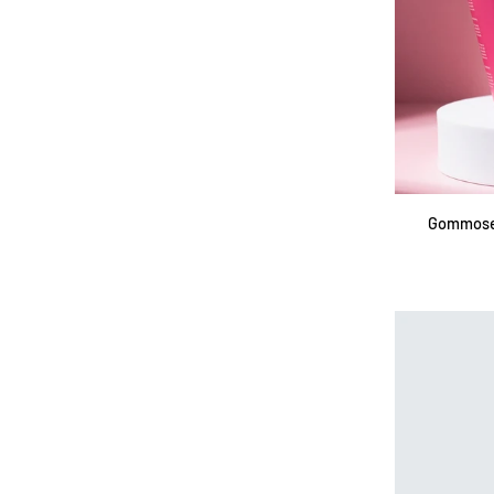
AGG
Gommose
Gommose 
vegane
Hair
Care
Panda