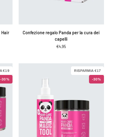
AGGIUNGI AL CARRELLO
Confezione
 Hair
Confezione regalo Panda per la cura dei
regalo
capelli
Panda
€4,95
per
la
cura
dei
A €19
RISPARMIA €17
capelli
-30%
-30%