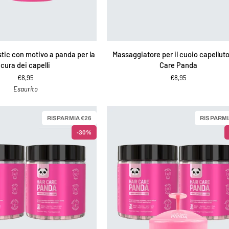
IUNGI AL CARRELLO
AGGIUNGI AL CARRELLO
Massaggiatore
ic con motivo a panda per la
Massaggiatore per il cuoio capelluto
per
cura dei capelli
Care Panda
il
€8,95
€8,95
cuoio
Esaurito
capelluto
Hair
Care
RISPARMIA €26
RISPARMI
Panda
-30%