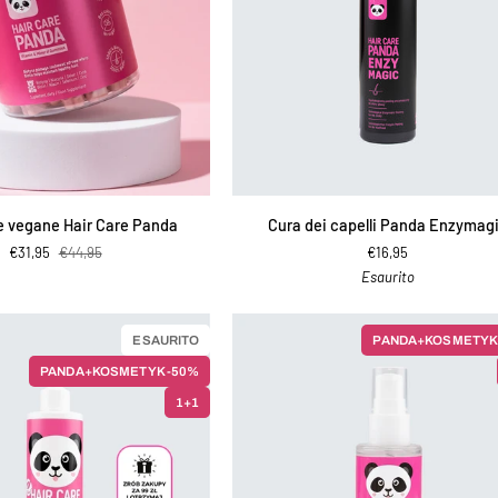
IUNGI AL CARRELLO
AGGIUNGI AL CARRELLO
Cura
vegane Hair Care Panda
Cura dei capelli Panda Enzymag
dei
€31,95
€44,95
€16,95
capelli
Esaurito
Panda
Enzymagic
ESAURITO
PANDA+KOSMETYK
PANDA+KOSMETYK -50%
1+1