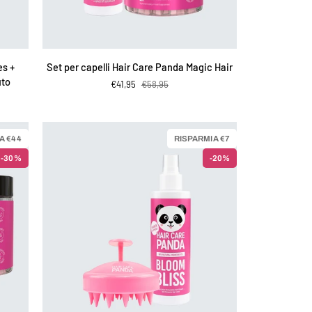
AGGIUNGI AL CARRELLO
Set
es +
Set per capelli Hair Care Panda Magic Hair
per
uto
€41,95
€58,95
capelli
Hair
Care
Panda
A €44
RISPARMIA €7
Magic
-30%
-20%
Hair