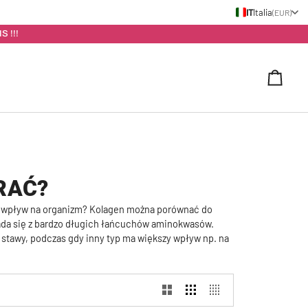
IT
Italia
(EUR)
S !!!
Carrel
RAĆ?
i ma wpływ na organizm? Kolagen można porównać do
kłada się z bardzo długich łańcuchów aminokwasów.
na stawy, podczas gdy inny typ ma większy wpływ np. na