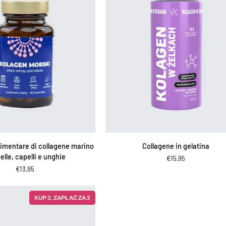
IUNGI AL CARRELLO
AGGIUNGI AL CARRELLO
Collagene
limentare di collagene marino
Collagene in gelatina
in
elle, capelli e unghie
€15,95
gelatina
€13,95
KUP 3, ZAPŁAĆ ZA 2