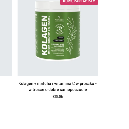
KUP 3, ZAPŁAĆ ZA 2
AGGIUNGI AL CARRELLO
Kolagen
Kolagen + matcha i witamina C w proszku -
+
w trosce o dobre samopoczucie
matcha
€19,95
i
witamina
C
w
proszku
-