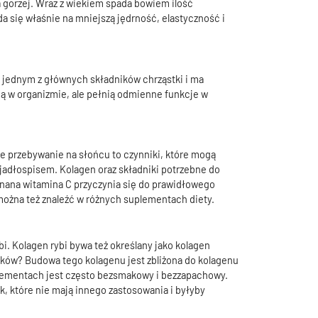
da gorzej. Wraz z wiekiem spada bowiem ilość
 się właśnie na mniejszą jędrność, elastyczność i
n jednym z głównych składników chrząstki i ma
pują w organizmie, ale pełnią odmienne funkcje w
gie przebywanie na słońcu to czynniki, które mogą
jadłospisem. Kolagen oraz składniki potrzebne do
znana witamina C przyczynia się do prawidłowego
można też znaleźć w różnych suplementach diety.
. Kolagen rybi bywa też określany jako kolagen
ników? Budowa tego kolagenu jest zbliżona do kolagenu
suplementach jest często bezsmakowy i bezzapachowy.
ek, które nie mają innego zastosowania i byłyby