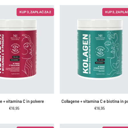
KUP 3, ZAPŁAĆ ZA 2
KUP 3, ZAPŁAĆ
IUNGI AL CARRELLO
AGGIUNGI AL CARRELLO
Collagene
e + vitamina C in polvere
Collagene + vitamina C e biotina in p
+
€16,95
€16,95
vitamina
C
e