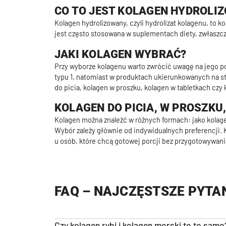
CO TO JEST KOLAGEN HYDROLI
Kolagen hydrolizowany, czyli hydrolizat kolagenu, to 
jest często stosowana w suplementach diety, zwłaszcza
JAKI KOLAGEN WYBRAĆ?
Przy wyborze kolagenu warto zwrócić uwagę na jego po
typu 1, natomiast w produktach ukierunkowanych na sta
do picia, kolagen w proszku, kolagen w tabletkach cz
KOLAGEN DO PICIA, W PROSZKU
Kolagen można znaleźć w różnych formach: jako kolagen
Wybór zależy głównie od indywidualnych preferencji. K
u osób, które chcą gotowej porcji bez przygotowywani
FAQ – NAJCZĘSTSZE PYTA
Czy kolagen rybi i kolagen morski to to samo