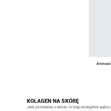
unghie
AGG
Aminoacidi
Aminoacid
per
capelli
+
cheratina
KOLAGEN NA SKÓRĘ
Jeśli już mówimy o skórze, to tutaj szczególnie ważny 