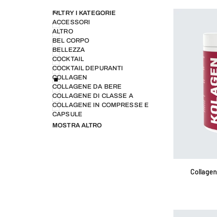
U
U
E
S
P
A
N
D
I
M
E
N
N
A
S
C
O
N
D
I
M
E
N
FILTRY I KATEGORIE
ACCESSORI
ALTRO
BEL CORPO
BELLEZZA
COCKTAIL
COCKTAIL DEPURANTI
COLLAGEN
COLLAGENE DA BERE
COLLAGENE DI CLASSE A
COLLAGENE IN COMPRESSE E
CAPSULE
MOSTRA ALTRO
AGG
Collagene
Collagen
+
vitamina
C
in