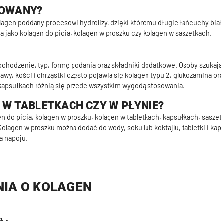
ZOWANY?
kolagen poddany procesowi hydrolizy, dzięki któremu długie łańcuchy bia
 jako kolagen do picia, kolagen w proszku czy kolagen w saszetkach.
chodzenie, typ, formę podania oraz składniki dodatkowe. Osoby szukają
wy, kości i chrząstki często pojawia się kolagen typu 2, glukozamina o
y kapsułkach różnią się przede wszystkim wygodą stosowania.
, W TABLETKACH CZY W PŁYNIE?
 do picia, kolagen w proszku, kolagen w tabletkach, kapsułkach, saszet
olagen w proszku można dodać do wody, soku lub koktajlu, tabletki i kap
a napoju.
NIA O KOLAGEN
?