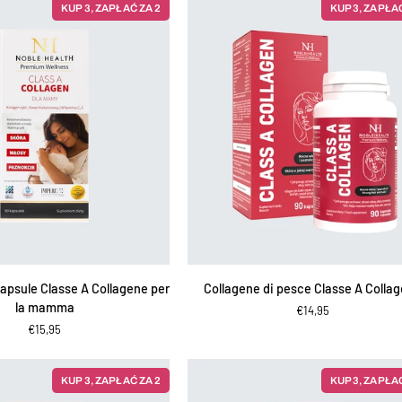
biotina
KUP 3, ZAPŁAĆ ZA 2
KUP 3, ZAPŁAĆ
in
polvere
IUNGI AL CARRELLO
AGGIUNGI AL CARRELLO
Collagene
capsule Classe A Collagene per
Collagene di pesce Classe A Colla
di
la mamma
€14,95
pesce
€15,95
Classe
A
Collagene
KUP 3, ZAPŁAĆ ZA 2
KUP 3, ZAPŁAĆ