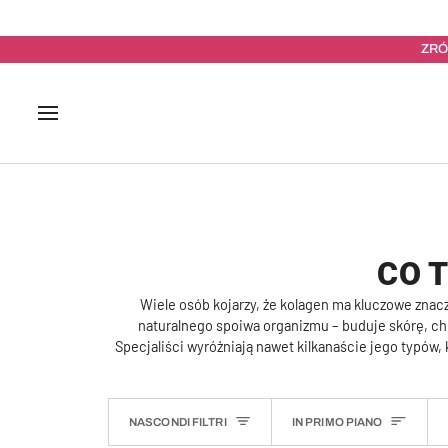
Salta
al
contenuto
ZRÓ
CO 
Wiele osób kojarzy, że kolagen ma kluczowe znacz
naturalnego spoiwa organizmu – buduje skórę, chr
Specjaliści wyróżniają nawet kilkanaście jego typów, 
ORDINA
NASCONDI FILTRI
IN PRIMO PIANO