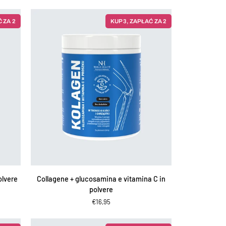
 ZA 2
KUP 3, ZAPŁAĆ ZA 2
AGGIUNGI AL CARRELLO
Collagene
olvere
Collagene + glucosamina e vitamina C in
+
polvere
glucosamina
€16,95
e
vitamina