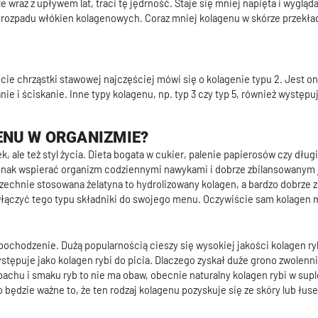
le wraz z upływem lat, traci tę jędrność. Staje się mniej napięta i wyglą
ozpadu włókien kolagenowych. Coraz mniej kolagenu w skórze przekłada
cie chrząstki stawowej najczęściej mówi się o kolagenie typu 2. Jest o
anie i ściskanie. Inne typy kolagenu, np. typ 3 czy typ 5, również wystę
ENU W ORGANIZMIE?
, ale też styl życia. Dieta bogata w cukier, palenie papierosów czy dłu
ednak wspierać organizm codziennymi nawykami i dobrze zbilansowanym 
zechnie stosowana żelatyna to hydrolizowany kolagen, a bardzo dobrze 
włączyć tego typu składniki do swojego menu. Oczywiście sam kolagen 
chodzenie. Dużą popularnością cieszy się wysokiej jakości kolagen rybi
ystępuje jako kolagen rybi do picia. Dlaczego zyskał duże grono zwolen
i zapachu i smaku ryb to nie ma obaw, obecnie naturalny kolagen rybi w 
o będzie ważne to, że ten rodzaj kolagenu pozyskuje się ze skóry lub łus