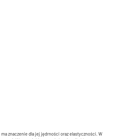
w
trosce
o
dobre
samopoczucie
i ma znaczenie dla jej jędrności oraz elastyczności. W