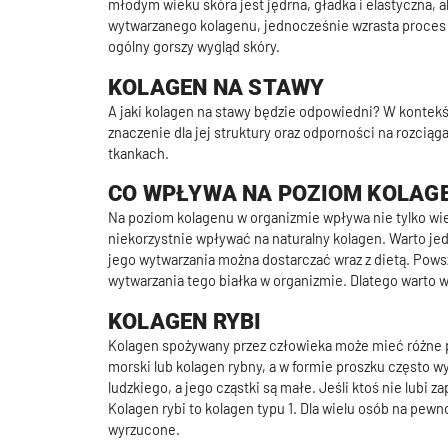
młodym wieku skóra jest jędrna, gładka i elastyczna, a
wytwarzanego kolagenu, jednocześnie wzrasta proces r
ogólny gorszy wygląd skóry.
KOLAGEN NA STAWY
A jaki kolagen na stawy będzie odpowiedni? W kontekś
znaczenie dla jej struktury oraz odporności na rozciąg
tkankach.
CO WPŁYWA NA POZIOM KOLAG
Na poziom kolagenu w organizmie wpływa nie tylko wiek
niekorzystnie wpływać na naturalny kolagen. Warto j
jego wytwarzania można dostarczać wraz z dietą. Pows
wytwarzania tego białka w organizmie. Dlatego warto 
KOLAGEN RYBI
Kolagen spożywany przez człowieka może mieć różne po
morski lub kolagen rybny, a w formie proszku często w
ludzkiego, a jego cząstki są małe. Jeśli ktoś nie lub
Kolagen rybi to kolagen typu 1. Dla wielu osób na pewn
wyrzucone.