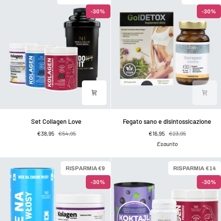
A
-30%
-30%
+
Scatola
di
compresse
Set
Fegato
Set Collagen Love
Fegato sano e disintossicazione
Collagen
sano
€38,95
€54,95
€16,95
€23,95
Love
e
Esaurito
disintossicazione
RISPARMIA €9
RISPARMIA €14
-30%
-30%