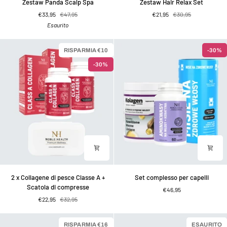
Zestaw Panda Scalp Spa
Zestaw Hair Relax Set
Panda
Hair
€33,95
€47,95
€21,95
€30,95
Scalp
Relax
Esaurito
Spa
Set
RISPARMIA €10
-30%
-30%
2
Set
2 x Collagene di pesce Classe A +
Set complesso per capelli
x
complesso
Scatola di compresse
€46,95
Collagene
per
€22,95
€32,95
di
capelli
pesce
Classe
RISPARMIA €16
ESAURITO