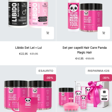
Libido
Set
Libido Set Lei + Lui
Set per capelli Hair Care Panda
Set
per
Magic Hair
€22,95
€31,95
Lei
capelli
€41,95
€59,95
+
Hair
Lui
Care
Panda
ESAURITO
RISPARMIA €26
Magic
-30%
-30%
Hair