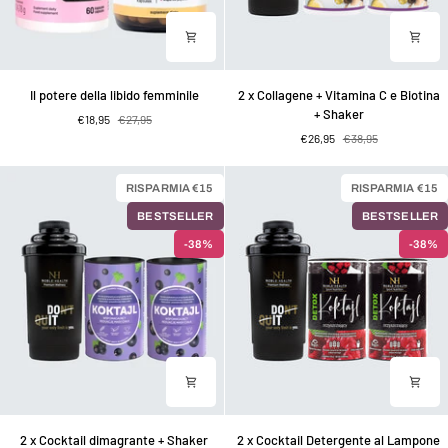
Il
2
Il potere della libido femminile
2 x Collagene + Vitamina C e Biotina
potere
x
+ Shaker
€18,95
€27,95
della
Collagene
€26,95
€38,95
libido
+
femminile
Vitamina
C
RISPARMIA €15
RISPARMIA €15
e
BESTSELLER
BESTSELLER
Biotina
+
-38%
-38%
Shaker
2
2
2 x Cocktail dimagrante + Shaker
2 x Cocktail Detergente al Lampone