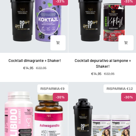
-33%
-33%
Cocktail
Cocktail
Cocktail dimagrante + Shaker!
Cocktail depurativo al lampone +
dimagrante
depurativo
Shaker!
€14,95
€22,95
+
al
€14,95
€22,95
Shaker!
lampone
+
Shaker!
RISPARMIA €9
RISPARMIA €12
-30%
-30%