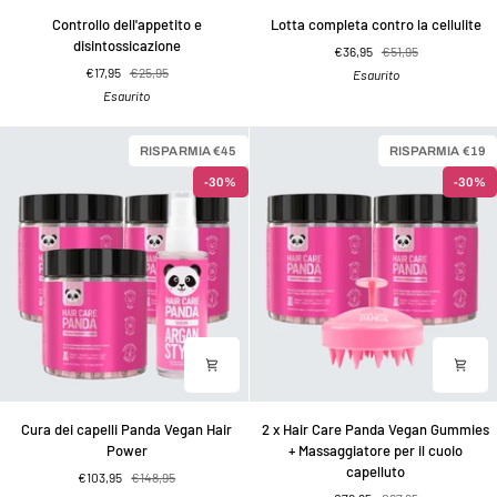
Controllo
Lotta
Controllo dell'appetito e
Lotta completa contro la cellulite
dell'appetito
completa
disintossicazione
€36,95
€51,95
e
contro
€17,95
€25,95
Esaurito
disintossicazione
la
Esaurito
cellulite
RISPARMIA €45
RISPARMIA €19
-30%
-30%
Cura
2
Cura dei capelli Panda Vegan Hair
2 x Hair Care Panda Vegan Gummies
dei
x
Power
+ Massaggiatore per il cuoio
capelli
Hair
capelluto
€103,95
€148,95
Panda
Care