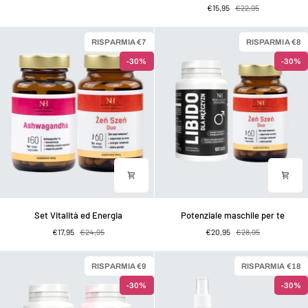
€15,95
€22,95
sane
di
vitamina
C
RISPARMIA €7
RISPARMIA €8
e
-30%
-30%
vitamina
D3
Set
Potenziale
Set Vitalità ed Energia
Potenziale maschile per te
Vitalità
maschile
€17,95
€24,95
€20,95
€28,95
ed
per
Energia
te
RISPARMIA €9
RISPARMIA €18
-30%
-30%