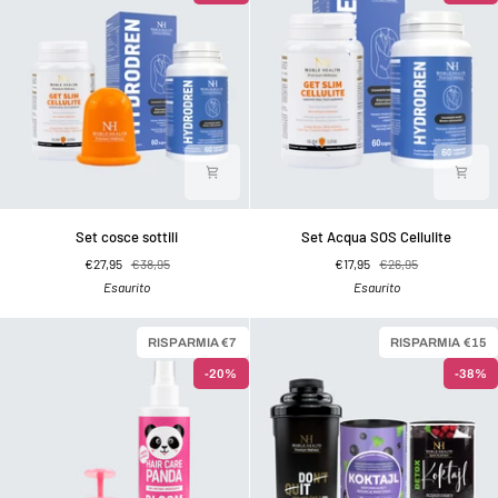
Set
Set
Set cosce sottili
Set Acqua SOS Cellulite
cosce
Acqua
€27,95
€38,95
€17,95
€26,95
sottili
SOS
Esaurito
Esaurito
Cellulite
RISPARMIA €7
RISPARMIA €15
-20%
-38%