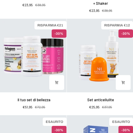
x
x
+ Shaker
€23,95
€38,95
Cocktail
Cocktail
€23,95
€38,95
dimagrante
Detergente
+
al
Shaker
Lampone
RISPARMIA €21
RISPARMIA €12
+
-30%
-30%
Shaker
Il
Set
Il tuo set di bellezza
Set anticellulite
tuo
anticellulite
€51,95
€72,95
€25,95
€37,95
set
di
bellezza
ESAURITO
ESAURITO
-30%
-30%