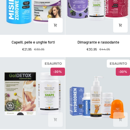
Capelli,
Dimagrante
Capelli, pelle e unghie forti
Dimagrante e rassodante
pelle
e
€21,95
€30,95
€30,95
€44,95
e
rassodante
unghie
forti
ESAURITO
ESAURITO
-30%
-30%