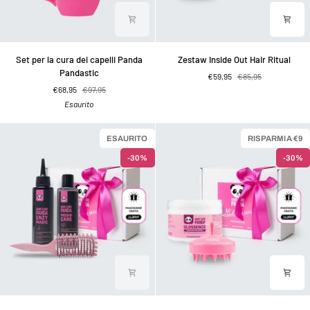
Set
Zestaw
Set per la cura dei capelli Panda
Zestaw Inside Out Hair Ritual
per
Inside
Pandastic
€59,95
€85,95
la
Out
€68,95
€97,95
cura
Hair
Esaurito
dei
Ritual
capelli
Panda
ESAURITO
RISPARMIA €9
Pandastic
-30%
-30%
Zestaw
Zestaw