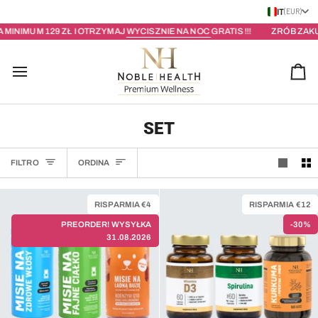
Salta
IT
(EUR)
al
129 ZŁ I OTRZYMAJ
WYCISZNIE NA NOC
GRATIS !!!
ZRÓB ZAKUPY ZA MIN
contenuto
Car
SET
ORDINA
FILTRO
ORDINA
RISPARMIA €4
RISPARMIA €12
PREORDER! WYSYŁKA
-30%
31.08.2026