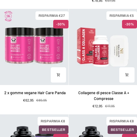
€78,95
€97,95
Vegan
Panda
Hair
Vegan
Power
Gummies
RISPARMIA €27
RISPARMIA €5
+
-30%
-30%
Massaggiatore
per
il
cuoio
capelluto
2
Collagene
2 x gomme vegane Hair Care Panda
Collagene di pesce Classe A +
x
di
Compresse
€62,95
€89,95
gomme
pesce
€12,95
€17,95
vegane
Classe
Hair
A
Care
+
RISPARMIA €8
RISPARMIA €8
Panda
Compresse
BESTSELLER
BESTSELLER