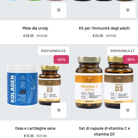
Misie
Kit
Misie dla urody
Kit per l'immunità degli adulti
dla
per
€38,95
€42,95
€25,95
€37,95
urody
l'immunità
degli
adulti
RISPARMIA €8
RISPARMIA €7
-30%
-30%
Ossa
Set
Ossa e cartilagine sane
Set di capsule di vitamina C e
e
di
vitamina D3
€19,95
€27,95
cartilagine
capsule