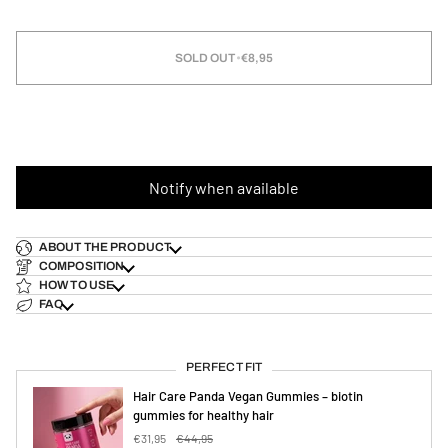
SOLD OUT
•
€8,95
Notify when available
ABOUT THE PRODUCT
COMPOSITION
HOW TO USE
FAQ
PERFECT FIT
Hair Care Panda Vegan Gummies – biotin
gummies for healthy hair
€31,95
€44,95