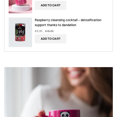
ADD TO CART
Raspberry cleansing cocktail – detoxification
support thanks to dandelion
€8,95
€16,95
ADD TO CART