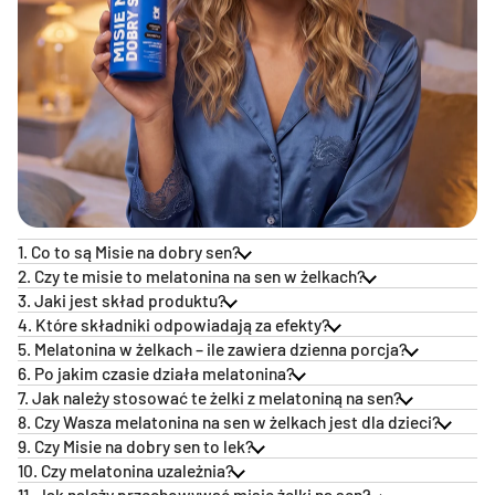
1. Co to są Misie na dobry sen?
2. Czy te misie to melatonina na sen w żelkach?
3. Jaki jest skład produktu?
4. Które składniki odpowiadają za efekty?
5. Melatonina w żelkach – ile zawiera dzienna porcja?
6. Po jakim czasie działa melatonina?
7. Jak należy stosować te żelki z melatoniną na sen?
8. Czy Wasza melatonina na sen w żelkach jest dla dzieci?
9. Czy Misie na dobry sen to lek?
10. Czy melatonina uzależnia?
11. Jak należy przechowywać misie żelki na sen?