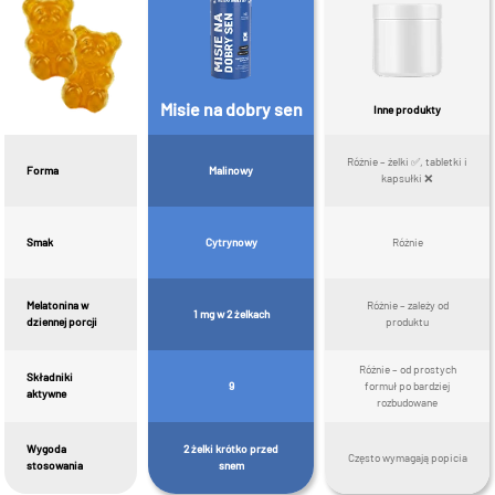
Misie na dobry sen
Inne produkty
Różnie – żelki ✅, tabletki i
Forma
Malinowy
kapsułki ❌
Smak
Cytrynowy
Różnie
Melatonina w
Różnie – zależy od
1 mg w 2 żelkach
dziennej porcji
produktu
Różnie – od prostych
Składniki
9
formuł po bardziej
aktywne
rozbudowane
Wygoda
2 żelki krótko przed
Często wymagają popicia
stosowania
snem