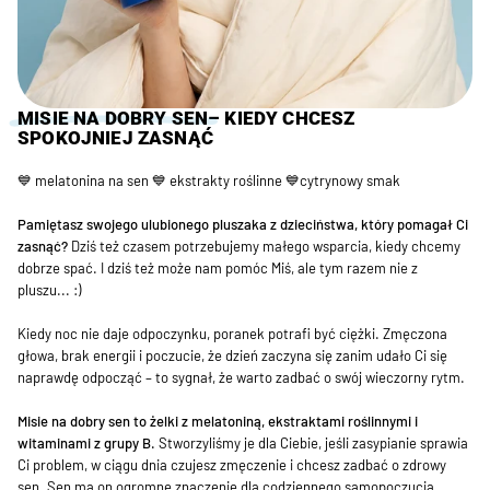
MISIE NA DOBRY SEN
– KIEDY CHCESZ
SPOKOJNIEJ ZASNĄĆ
💙 melatonina na sen 💙 ekstrakty roślinne 💙cytrynowy smak
Pamiętasz swojego ulubionego pluszaka z dzieciństwa, który pomagał Ci
zasnąć?
Dziś też czasem potrzebujemy małego wsparcia, kiedy chcemy
dobrze spać. I dziś też może nam pomóc Miś, ale tym razem nie z
pluszu... :)
Kiedy noc nie daje odpoczynku, poranek potrafi być ciężki. Zmęczona
głowa, brak energii i poczucie, że dzień zaczyna się zanim udało Ci się
naprawdę odpocząć – to sygnał, że warto zadbać o swój wieczorny rytm.
Misie na dobry sen to żelki z melatoniną, ekstraktami roślinnymi i
witaminami z grupy B.
Stworzyliśmy je dla Ciebie, jeśli zasypianie sprawia
Ci problem, w ciągu dnia czujesz zmęczenie i chcesz zadbać o zdrowy
sen. Sen ma on ogromne znaczenie dla codziennego samopoczucia,