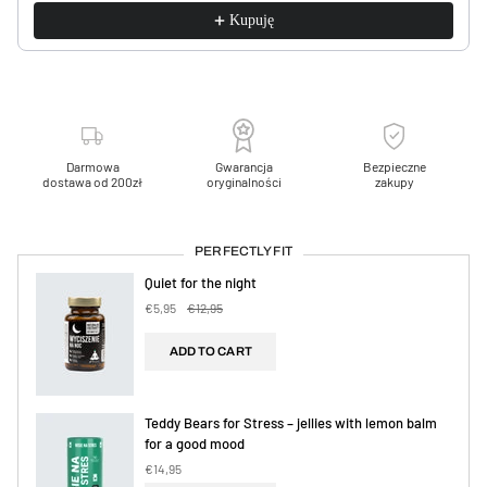
Kupuję
Darmowa
Gwarancja
Bezpieczne
dostawa od 200zł
oryginalności
zakupy
PERFECTLY FIT
Quiet for the night
€5,95
€12,95
ADD TO CART
Teddy Bears for Stress – jellies with lemon balm
for a good mood
€14,95