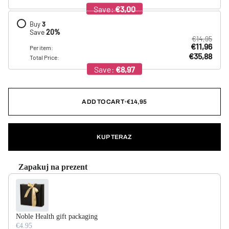
Save:
€3,00
Buy
3
Save
20
%
€14,95
€11,96
Per item:
€35,88
Total Price:
Save:
€8,97
ADD TO CART
•
€14,95
KUP TERAZ
Zapakuj na prezent
Use the Previous and Next buttons to navigate through product recommendations,
Noble Health gift packaging
€4.95