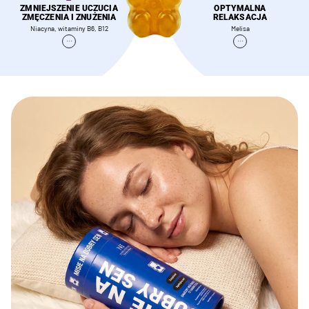
ZMNIEJSZENIE UCZUCIA
OPTYMALNA
ZMĘCZENIA I ZNUŻENIA
RELAKSACJA
Niacyna, witaminy B6, B12
Melisa
Melisa
...
...
Niacyna, witaminy B6, B12
Melisa
Kozłek lekarski