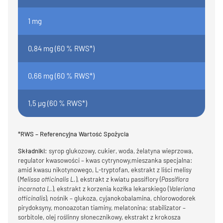
1 mg
0,84 mg (60 % RWS*)
0,66 mg (60 % RWS*)
1,5 µg (60 % RWS*)
*RWS – Referencyjna Wartość Spożycia
Składniki:
syrop glukozowy, cukier, woda, żelatyna wieprzowa,
regulator kwasowości – kwas cytrynowy,mieszanka specjalna:
amid kwasu nikotynowego, L-tryptofan, ekstrakt z liści melisy
(
Melissa officinalis L.
), ekstrakt z kwiatu passiflory (
Passiflora
incarnata L.
), ekstrakt z korzenia kozłka lekarskiego (
Valeriana
officinalis
), nośnik – glukoza, cyjanokobalamina, chlorowodorek
pirydoksyny, monoazotan tiaminy, melatonina; stabilizator –
sorbitole, olej roślinny słonecznikowy, ekstrakt z krokosza