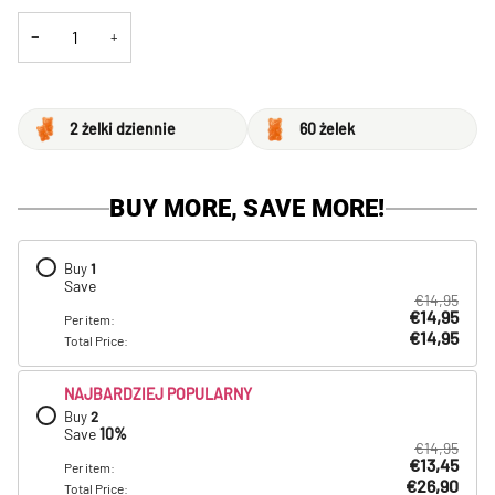
−
+
2 żelki dziennie
60 żelek
BUY MORE, SAVE MORE!
Buy
1
Save
€14,95
€14,95
Per item:
€14,95
Total Price:
NAJBARDZIEJ POPULARNY
Buy
2
Save
10
%
€14,95
€13,45
Per item:
€26,90
Total Price: